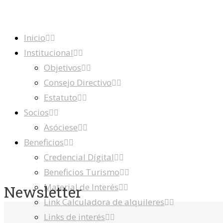
Inicio
Institucional
Objetivos
Consejo Directivo
Estatuto
Socios
Asóciese
Beneficios
Credencial Dígital
Beneficios Turismo
Material de Interés
Newsletter
Link Calculadora de alquileres
Links de interés