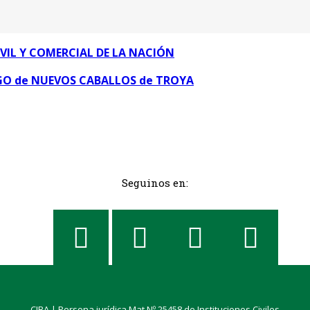
VIL Y COMERCIAL DE LA NACIÓN
SGO de NUEVOS CABALLOS de TROYA
Seguinos en:
CIBA | Persona jurídica Mat.Nº 25458 de Instituciones Civiles